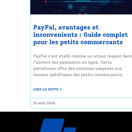
PayPal, avantages et
inconvenients : Guide complet
pour les petits commercants
PayPal s'est établi comme un acteur majeur dans
l'univers des paiements en ligne. Cette
plateforme offre des solutions adaptées aux
besoins spécifiques des petits commerçants,
LIRE LA SUITE »
10 août 2024