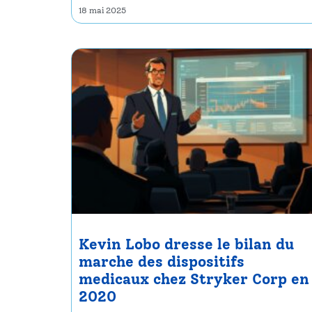
18 mai 2025
Kevin Lobo dresse le bilan du
marche des dispositifs
medicaux chez Stryker Corp en
2020