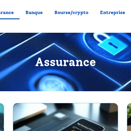
urance
Banque
Bourse/crypto
Entreprise
Assurance