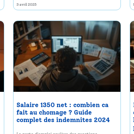
3 avril 2025
Salaire 1350 net : combien ca
fait au chomage ? Guide
complet des indemnites 2024